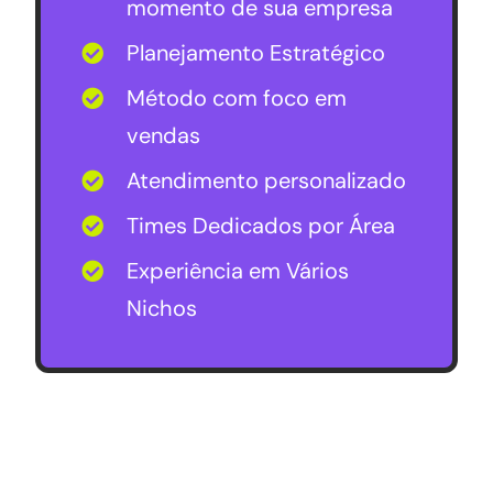
momento de sua empresa
Planejamento Estratégico
Método com foco em
vendas
Atendimento personalizado
Times Dedicados por Área
Experiência em Vários
Nichos